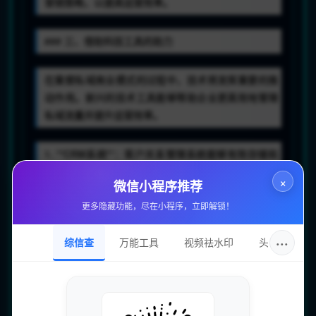
营销策略，以提高运营效率。
### 三、借助科技工具的助力
在重塑私域商业模式的过程中，技术将发挥重要的推
动作用。新兴的技术工具能够帮助企业更高效地管理
私域流量并提升运营效率。
1. **CRM系统**：客户关系管理系统能够有效存储和
管理用户信息，追踪用户的行为和需求，为企业提供
×
微信小程序推荐
有针对性的营销策略。
更多隐藏功能，尽在小程序，立即解锁！
2. **自动化营销工具**：利用自动化工具可以实现精准
···
综信查
万能工具
视频祛水印
头像圈
的营销，降低人力成本，通过设置触发条件，自动向
目标用户发送信息，从而有效提升转化率。
3. **数据分析工具**：借助数据分析工具，企业能对用